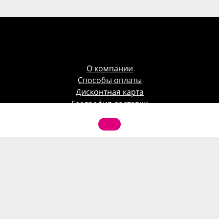
О компании
Способы оплаты
Дисконтная карта
География доставки
Акция
Корпоративным клиентам
Фотогалерея
Отзывы клиентов
Контакты
Как заказать
Поиск по сайту
Договор оферты