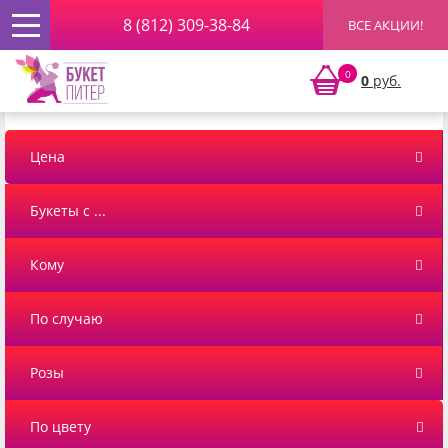
8 (812) 309-38-84
ВСЕ АКЦИИ!
Главная
»
Цветы
» Антирринумы
0
0
руб.
Антирринумы
Цена
Букеты с ...
Кому
По случаю
Розы
По цвету