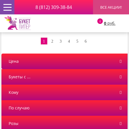
8 (812) 309-38-84
ВСЕ АКЦИИ!
Главная
»
Букеты
» Букеты с Тюльпанами
0
0
руб.
Букеты с Тюльпанами
1
2
3
4
5
6
Цена
Букеты с ...
Кому
По случаю
Розы