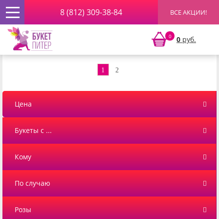
8 (812) 309-38-84
ВСЕ АКЦИИ!
Главная
»
РОЗЫ ПОШТУЧНО
» Оранжевые розы
0
0
руб.
Оранжевые розы
1
2
Цена
Букеты с ...
Кому
По случаю
Розы