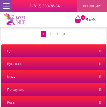
8 (812) 309-38-84
ВСЕ АКЦИИ!
Главная
»
Цветы
» Лизиантус (Эустома)
0
0
руб.
Лизиантус (Эустома)
1
2
3
4
Цена
Букеты с ...
Кому
По случаю
Розы