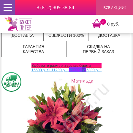
8 (812) 309-38-84
ВСЕ АКЦИИ!
Главная
»
По цвету
»
Красные
» Букет из 5 красных лилий
Букет из 5 красных лилий
0
0
руб.
ЭКСПРЕСС
ГАРАНТИЯ
КРУГЛОСУТОЧНАЯ
ДОСТАВКА
СВЕЖЕСТИ 100%
ДОСТАВКА
ГАРАНТИЯ
СКИДКА НА
КАЧЕСТВА
ПЕРВЫЙ ЗАКАЗ
Выберите размер и состав букета
16690 р.
XL
11290 р.
L
7690 р.
M
5890 р.
S
Матильда