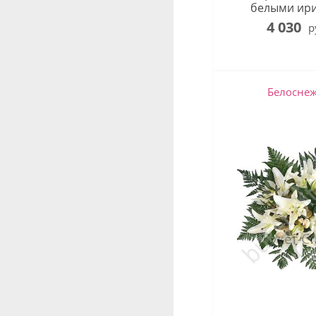
белыми ир
4 030
р
Белосне