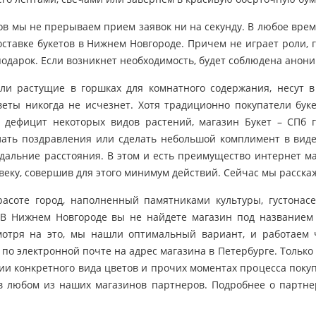
ов мы не прерываем прием заявок ни на секунду. В любое врем
Одинцово
Осиновая Роща
Парг
оставке букетов в Нижнем Новгороде. Причем не играет роли, 
Полтава (Украина)
Песочный
Подо
одарок. Если возникнет необходимость, будет соблюдена анони
ли растущие в горшках для комнатного содержания, несут 
Пулково 2
Пикалево
Прив
веты никогда не исчезнет. Хотя традиционно покупатели бук
 дефицит некоторых видов растений, магазин Букет – СПб 
Репино
Сертолово
Серп
ать поздравления или сделать небольшой комплимент в виде 
дальние расстояния. В этом и есть преимущество интернет ма
еку, совершив для этого минимум действий. Сейчас мы расскаж
Сургут
Сосновый Бор
Стре
асоте город, наполненный памятниками культуры, густонас
Шлиссельбург
Шереметьево МО
Шуш
 В Нижнем Новгороде вы не найдете магазин под названием
мотря на это, мы нашли оптимальный вариант, и работаем 
Юбилейный
Юкки
по электронной почте на адрес магазина в Петербурге. Только
чии конкретного вида цветов и прочих моментах процесса поку
 в любом из наших магазинов партнеров. Подробнее о партне