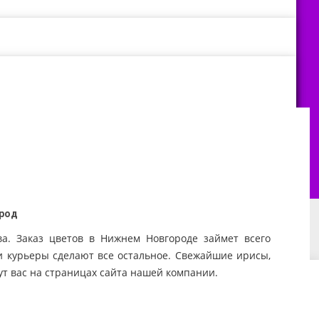
ород
. Заказ цветов в Нижнем Новгороде займет всего
 и курьеры сделают все остальное. Свежайшие ирисы,
авка цветов в
Доставка цветов в
Доставка цветов в
ут вас на страницах сайта нашей компании.
аде
Екатеринбурге
Челябинске
авка цветов в
Доставка цветов в