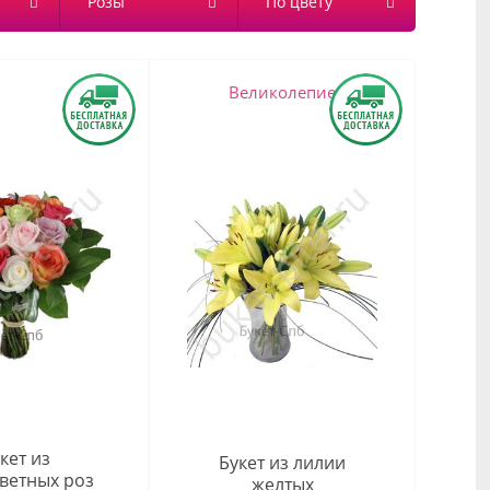
Розы
По цвету
Великолепие
кет из
Букет из лилии
ветных роз
желтых