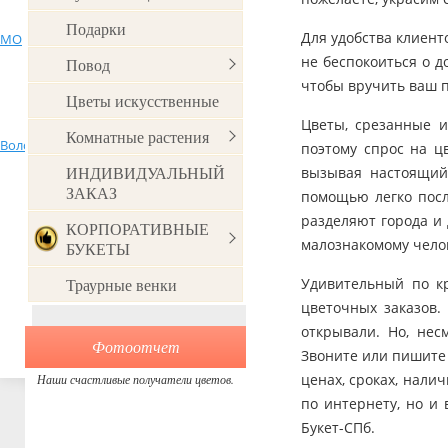
от 5000р
Ново-Переделкино
Подарки
501 роза
Для удобства клиент
МО
Новая Ижора
Ольгино
не беспокоиться о д
Повод
По цвету
1001 роза
Петродворец
Приозерск
Петрозаводск
чтобы вручить ваш п
Цветы искусственные
Красные
Цветы, срезанные и
Поселок
Комнатные растения
Володарского
Пушкино МО
Пулково 1
поэтому спрос на ц
Желтые, зеленые
ИНДИВИДУАЛЬНЫЙ
вызывая настоящий
Реутов
Рощино ЛО
Романовка
ЗАКАЗ
помощью легко посл
Разноцветные
разделяют города и 
КОРПОРАТИВНЫЕ
Белые, розовые
малознакомому челов
БУКЕТЫ
Сестрорецк
Сиверский
Сланцы
Траурные венки
Удивительный по кр
Оранжевые
Тосно
Тюмень
Токсово ЛО
цветочных заказов.
открывали. Но, нес
Синие, фиолетовые
Хельсинки
Химки
Электросталь
Фотоотчет
Звоните или пишите 
ценах, сроках, нали
Наши счастливые получатели цветов.
по интернету, но и
Букет-СПб.