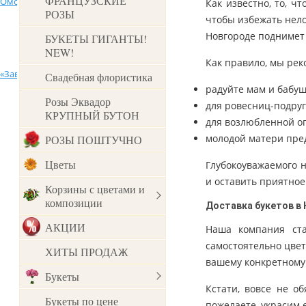
ФРАНЦУЗСКИЕ
Омске
Казани
Воронеже
Как известно, то, ч
Желтые розы
РОЗЫ
чтобы избежать нело
Бромеливые
День Матери
Живые бабочки
Агалатово
Великий Новгород
Архангельск
Новгороде поднимет
БУКЕТЫ ГИГАНТЫ!
Оранжевые розы
NEW!
Луковичные
Юбилей
Как правило, мы ре
Всеволожский р-н
По количеству
«Заводы»
Вещево
Воскресенск 
Свадебная флористика
5 роз
Пальмы
8 марта
радуйте мам и бабуш
Розы Эквадор
Пионовидные розы
для ровесниц-подруг
КРУПНЫЙ БУТОН
7 роз
Ёлки
Гатчина
Выпускной
Горелово (ЛО)
Горбунки (ЛО
для возлюбленной о
Кустовые розы
молодой матери пре
РОЗЫ ПОШТУЧНО
11 роз
Новый год
Железнодорожный
Жд. ст. Лад. озеро.
Зеленогорск
Цветы
Глубокоуважаемого 
15 роз
и оставить приятное
Кингисепп
Корзины с цветами и
Кировск
Киев
По цене
композиции
Доставка букетов в
25 роз
от 0 до 2000р
Комарово
Колтуши
Красное Село
АКЦИИ
Наша компания ста
51 роза
самостоятельно цвет
от 2000р - до 3000р
Левашово
Лесколово ЛО
Лисий Нос
ХИТЫ ПРОДАЖ
вашему конкретному
101 роза
Букеты
от 3000р - до 5000р
Кстати, вовсе не о
Мга
Мариуполь
Мурманск
301 роза
Букеты по цене
пожелаете, украсим 