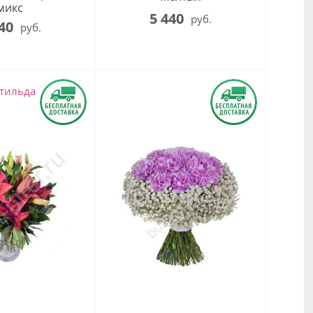
микс
5 440
руб.
40
руб.
тильда