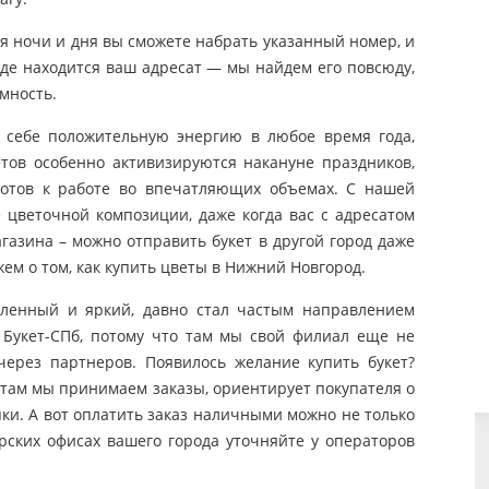
я ночи и дня вы сможете набрать указанный номер, и
олово ЛО
Павловск
Перекюля
где находится ваш адресат — мы найдем его повсюду,
льск МО
Петергоф
Понтонный
мность.
в себе положительную энергию в любое время года,
етнинское
Пушкин
Русско-Высоцкое
етов особенно активизируются накануне праздников,
готов к работе во впечатляющих объемах. С нашей
ухов
Ступино (МО)
Солнечное
цветочной композиции, даже когда вас с адресатом
газина – можно отправить букет в другой город даже
Тельмана пос.
ем о том, как купить цветы в Нижний Новгород.
льна
Тихвин
(Колпино)
еленный и яркий, давно стал частым направлением
ары
Чехов
Чудово
 Букет-СПб, потому что там мы свой филиал еще не
через партнеров. Появилось желание купить букет?
 там мы принимаем заказы, ориентирует покупателя о
пки. А вот оплатить заказ наличными можно не только
рских офисах вашего города уточняйте у операторов