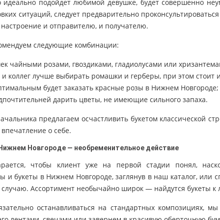
Перми
Красноярске
Ростове-
то идеально подойдет любимой девушке, будет совершенно неу
вких ситуаций, следует предварительно проконсультироваться 
Астрахань
Бугры
Бол
 настроение и отправителю, и получателю.
комендуем следующие комбинации:
(МО)
Волосово
Волхов
Всев
ек чайными розами, гвоздиками, гладиолусами или хризантема
Домодедово
 и коллег лучше выбирать ромашки и герберы, при этом стоит и
)
Домодедово
(город)
Дими
птимальным будет заказать красные розы в Нижнем Новгороде;
дпочтительней дарить цветы, не имеющие сильного запаха.
Зеркальный
(Приморск. Шоссе)
Зеленоград (МО)
Зап
начальника предлагаем осчастливить букетом классической ст
 впечатление о себе.
Коммунар
Коломна
Кир
 Нижнем Новгороде — необременительное действие
Красногорск
Кузьмолово ЛО
Кро
рается, чтобы клиент уже на первой стадии понял, наск
ы и букеты в Нижнем Новгороде, заглянув в наш каталог, или 
Ломоносов
Любань
Льв
 случаю. Ассортимент необычайно широк — найдутся букеты к
Мельничный
бязательно останавливаться на стандартных композициях, мы
Металлострой
ручей
Миа
его лентами, свечами или завернем в красивую оберточную бум