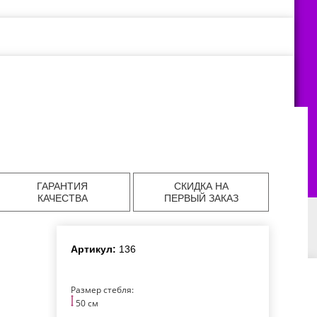
ГАРАНТИЯ
СКИДКА НА
КАЧЕСТВА
ПЕРВЫЙ ЗАКАЗ
Артикул:
136
авка цветов в
Доставка цветов в
Доставка цветов в
аде
Екатеринбурге
Челябинске
Размер стебля:
50 см
авка цветов в
Доставка цветов в