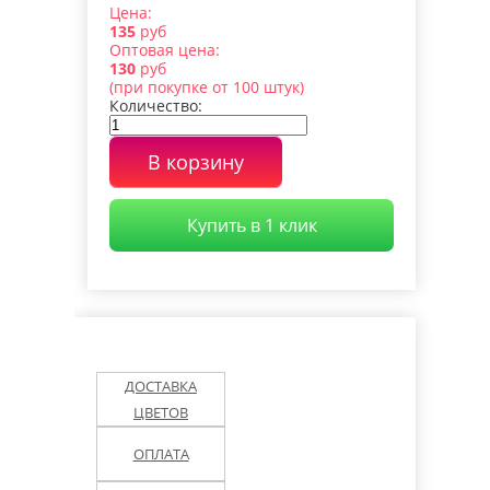
на-Дону
Уфе
Абрамцево
Цена:
135
руб
Оптовая цена:
ьшая Ижора
Белоостров
Внуково
130
руб
(при покупке от 100 штук)
Количество:
оложск
Видное (МО)
Выборг
В корзину
Днепропетровск
тровград
(Украина)
Долгопрудный
Купить в 1 клик
орожье
Ижевск
Иркутск
иши
Королев (МО)
Колпино
нштадт
Люберцы
Лодейное Поле
ДОСТАВКА
ов
Луга
Магадан
ЦВЕТОВ
ОПЛАТА
сс
Мурино
Новодевяткино