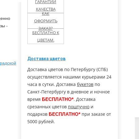
ГАРАНТИИ
КАЧЕСТВА
олово ЛО
Павловск
Перекюля
КАК
щенно
ОФОРМИТЬ
зы -
льск МО
Петергоф
Понтонный
ЗАКАЗ?
БЕСПЛАТНО К
ЦВЕТАМ.
етнинское
Пушкин
Русско-Высоцкое
ухов
Доставка цветов
Ступино (МО)
Солнечное
градской
Доставка цветов по Петербургу (СПБ)
Тельмана пос.
осуществляется нашими курьерами 24
льна
Тихвин
(Колпино)
часа в сутки. Доставка
букетов
по
Санкт-Петербургу в дневное и ночное
ары
Чехов
Чудово
время
. Доставка
БЕСПЛАТНО*
срезанных цветов
поштучно
и
подарков
при заказе от
БЕСПЛАТНО*
5000 рублей.