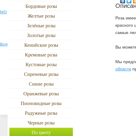
от 5000р
Описан
Бордовые розы
Ново-Переделкино
501 роза
МО
Новая Ижора
Ольгино
Желтые розы
Роза имее
По цвету
1001 роза
Зелёные розы
Петродворец
Приозерск
Петрозаводск
красного 
Красные
самые лю
Золотые розы
Поселок
Володарского
Пушкино МО
Пулково 1
Кенийские розы
Желтые, зеленые
Вы может
Кремовые розы
Реутов
Рощино ЛО
Романовка
Разноцветные
Мы предл
Кустовые розы
области
пр
Белые, розовые
Сиреневые розы
Сестрорецк
Сиверский
Сланцы
Синие розы
Оранжевые
Тосно
Тюмень
Токсово ЛО
Оранжевые розы
Синие, фиолетовые
Пионовидные розы
Хельсинки
Химки
Электросталь
Радужные розы
Черные розы
По цвету