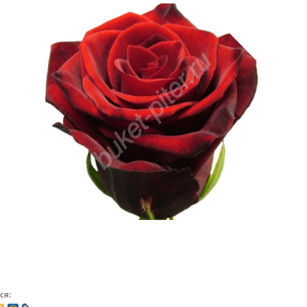
Перми
Красноярске
Ростове-
Астрахань
Бугры
Бол
(МО)
Волосово
Волхов
Всев
Домодедово
)
Домодедово
(город)
Дими
Зеркальный
(Приморск. Шоссе)
Зеленоград (МО)
Зап
Коммунар
Коломна
Кир
Красногорск
Кузьмолово ЛО
Кро
Ломоносов
Любань
Льв
Мельничный
Металлострой
ручей
Миа
ся: