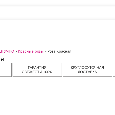
ШТУЧНО
»
Красные розы
» Роза Красная
ая
ГАРАНТИЯ
КРУГЛОСУТОЧНАЯ
СВЕЖЕСТИ 100%
ДОСТАВКА
ов в
Доставка цветов в
Доставка цветов в
Дост
Самаре
Нижнем Новгороде
Волгогр
ов в
Доставка цветов в
Доставка цветов в
Дост