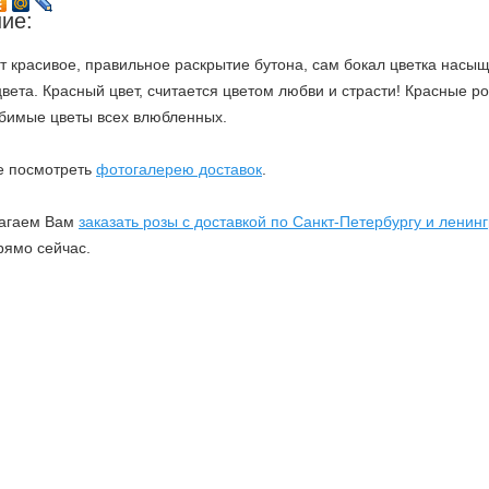
ие:
Одинцово
Осиновая Роща
Парг
т красивое, правильное раскрытие бутона, сам бокал цветка насы
цвета. Красный цвет, считается цветом любви и страсти! Красные ро
Полтава (Украина)
Песочный
Подо
бимые цветы всех влюбленных.
Пулково 2
Пикалево
Прив
е посмотреть
фотогалерею доставок
.
Репино
Сертолово
Серп
агаем Вам
заказать розы с доставкой по Санкт-Петербургу и ленин
ямо сейчас.
Сургут
Сосновый Бор
Стре
Шлиссельбург
Шереметьево МО
Шуш
Юбилейный
Юкки