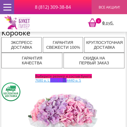
8 (812) 309-38-84
ВСЕ АКЦИИ!
Главная
»
Корзины с цветами и композиции
»
Цветы в
коробке
» Композиция с Гортензией в Коробке
Композиция с Гортензией в
0
0
руб.
Коробке
ЭКСПРЕСС
ГАРАНТИЯ
КРУГЛОСУТОЧНАЯ
ДОСТАВКА
СВЕЖЕСТИ 100%
ДОСТАВКА
ГАРАНТИЯ
СКИДКА НА
КАЧЕСТВА
ПЕРВЫЙ ЗАКАЗ
Выберите размер и состав букета
7680 р.
L
6060 р.
M
4440 р.
S