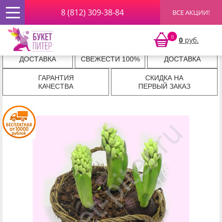
8 (812) 309-38-84
ВСЕ АКЦИИ!
Главная
»
Комнатные растения
» Гиацинт
Гиацинт
0
0
руб.
ЭКСПРЕСС
ГАРАНТИЯ
КРУГЛОСУТОЧНАЯ
ДОСТАВКА
СВЕЖЕСТИ 100%
ДОСТАВКА
ГАРАНТИЯ
СКИДКА НА
КАЧЕСТВА
ПЕРВЫЙ ЗАКАЗ