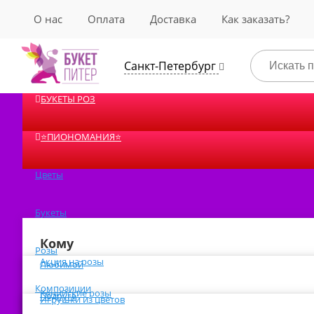
О нас
Оплата
Доставка
Как заказать?
Санкт-Петербург
БУКЕТЫ РОЗ
⭐️ПИОНОМАНИЯ⭐️
Цветы
Букеты
Кому
Розы
Акция на розы
Любимой
Композиции
Кенийские розы
Подруге
Игрушки из цветов