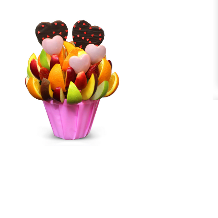
Перми
Красноярске
Ростове-
Астрахань
Бугры
Бол
(МО)
Волосово
Волхов
Всев
Домодедово
)
Домодедово
(город)
Дими
Зеркальный
(Приморск. Шоссе)
Зеленоград (МО)
Зап
Коммунар
Коломна
Кир
Красногорск
Кузьмолово ЛО
Кро
Ломоносов
Любань
Льв
Мельничный
Металлострой
ручей
Миа