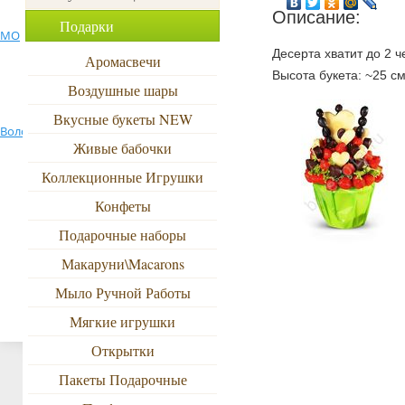
от 5000р
Описание:
Ново-Переделкино
Подарки
501 роза
МО
Новая Ижора
Ольгино
Десерта хватит до 2 ч
Аромасвечи
По цвету
1001 роза
Петродворец
Приозерск
Высота букета: ~25 см.,
Петрозаводск
Воздушные шары
Красные
Поселок
Вкусные букеты NEW
Володарского
Пушкино МО
Пулково 1
Желтые, зеленые
Живые бабочки
Реутов
Рощино ЛО
Романовка
Коллекционные Игрушки
Разноцветные
Конфеты
Белые, розовые
Сестрорецк
Сиверский
Сланцы
Подарочные наборы
Оранжевые
Макаруни\Macarons
Тосно
Тюмень
Токсово ЛО
Мыло Ручной Работы
Синие, фиолетовые
Хельсинки
Химки
Электросталь
Мягкие игрушки
Открытки
Пакеты Подарочные