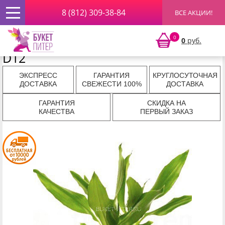
8 (812) 309-38-84
ВСЕ АКЦИИ!
Главная
»
Комнатные растения
» Драцена Фрагранс
Стеуднери 1 ст D12
Драцена Фрагранс Стеуднери 1 ст
0
0
руб.
D12
ЭКСПРЕСС
ГАРАНТИЯ
КРУГЛОСУТОЧНАЯ
ДОСТАВКА
СВЕЖЕСТИ 100%
ДОСТАВКА
ГАРАНТИЯ
СКИДКА НА
КАЧЕСТВА
ПЕРВЫЙ ЗАКАЗ