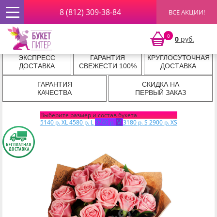
8 (812) 309-38-84
ВСЕ АКЦИИ!
Главная
»
РОЗЫ ПОШТУЧНО
»
Розовые розы
» Букет из
Розовых Роз в Крафте
Букет из Розовых Роз в Крафте
0
0
руб.
ЭКСПРЕСС
ГАРАНТИЯ
КРУГЛОСУТОЧНАЯ
ДОСТАВКА
СВЕЖЕСТИ 100%
ДОСТАВКА
ГАРАНТИЯ
СКИДКА НА
КАЧЕСТВА
ПЕРВЫЙ ЗАКАЗ
Выберите размер и состав букета
5140 р.
XL
4580 р.
L
3740 р.
M
3180 р.
S
2900 р.
XS