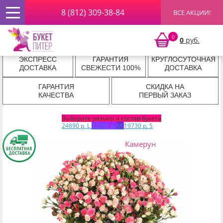
8 (812) 309-38-84
ВСЕ АКЦИИ!
Главная
»
РОЗЫ ПОШТУЧНО
»
Розовые розы
» Букет из
розовых и кремовых роз
Букет из розовых и кремовых роз
0
0
руб.
ЭКСПРЕСС
ГАРАНТИЯ
КРУГЛОСУТОЧНАЯ
ДОСТАВКА
СВЕЖЕСТИ 100%
ДОСТАВКА
ГАРАНТИЯ
СКИДКА НА
КАЧЕСТВА
ПЕРВЫЙ ЗАКАЗ
Выберите размер и состав букета
24890 р.
L
22310 р.
M
19730 р.
S
Камерун