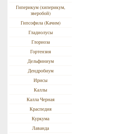
Гиперикум (хиперикум,
зверобой)
Гипсофила (Качим)
Гладиолусы
Глориоза
Гортензия
Дельфиниум
Дендробиум
Ирисы
Каллы
Калла Черная
Краспедия
Куркума
Лаванда