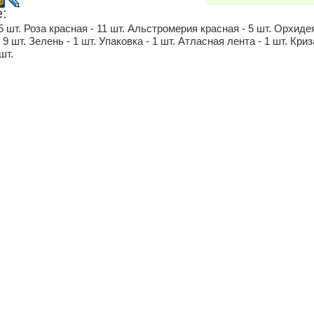
:
Одинцово
Осиновая Роща
Парг
5 шт. Роза красная - 11 шт. Альстромерия красная - 5 шт. Орхиде
9 шт. Зелень - 1 шт. Упаковка - 1 шт. Атласная лента - 1 шт. Кри
 шт.
Полтава (Украина)
Песочный
Подо
Пулково 2
Пикалево
Прив
Репино
Сертолово
Серп
Сургут
Сосновый Бор
Стре
Шлиссельбург
Шереметьево МО
Шуш
Юбилейный
Юкки