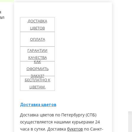
олово ЛО
Павловск
Перекюля
я
зал
ДОСТАВКА
льск МО
Петергоф
Понтонный
ЦВЕТОВ
ОПЛАТА
етнинское
Пушкин
Русско-Высоцкое
ГАРАНТИИ
ухов
Ступино (МО)
Солнечное
КАЧЕСТВА
КАК
ОФОРМИТЬ
Тельмана пос.
льна
Тихвин
(Колпино)
ЗАКАЗ?
БЕСПЛАТНО К
ЦВЕТАМ.
ары
Чехов
Чудово
Доставка цветов
Доставка цветов по Петербургу (СПБ)
осуществляется нашими курьерами 24
часа в сутки. Доставка
букетов
по Санкт-