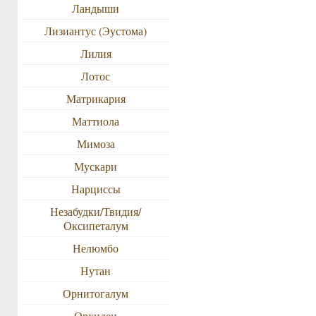
Ландыши
Лизиантус (Эустома)
Лилия
Лотос
Матрикария
Маттиола
Мимоза
Мускари
Нарциссы
Незабудки/Твидия/
Оксипеталум
Нелюмбо
Нутан
Орнитогалум
Орхидеи