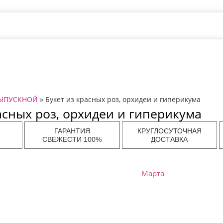
ЫПУСКНОЙ
» Букет из красных роз, орхидеи и гиперикума
асных роз, орхидеи и гиперикума
ГАРАНТИЯ
КРУГЛОСУТОЧНАЯ
СВЕЖЕСТИ 100%
ДОСТАВКА
Марта
ов в
Доставка цветов в
Доставка цветов в
Дост
Самаре
Нижнем Новгороде
Волгогр
ов в
Доставка цветов в
Доставка цветов в
Дост