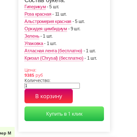
Состав букета:
на-Дону
Уфе
Абрамцево
Гиперикум
- 5 шт.
Роза красная
- 11 шт.
ьшая Ижора
Белоостров
Внуково
Альстромерия красная
- 5 шт.
Орхидея цимбидиум
- 9 шт.
оложск
Видное (МО)
Выборг
Зелень
- 1 шт.
Упаковка
- 1 шт.
Днепропетровск
Атласная лента (бесплатно)
- 1 шт.
тровград
(Украина)
Долгопрудный
Кризал (Chrysal) (бесплатно)
- 1 шт.
Цена:
орожье
Ижевск
Иркутск
9385
руб
Количество:
иши
Королев (МО)
Колпино
В корзину
нштадт
Люберцы
Лодейное Поле
ов
Луга
Магадан
Купить в 1 клик
сс
Мурино
Новодевяткино
мер М