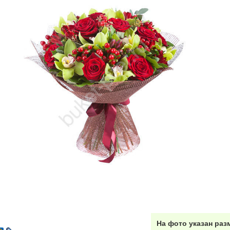
Перми
Красноярске
Ростове-
Астрахань
Бугры
Бол
(МО)
Волосово
Волхов
Всев
Домодедово
)
Домодедово
(город)
Дими
Зеркальный
(Приморск. Шоссе)
Зеленоград (МО)
Зап
Коммунар
Коломна
Кир
Красногорск
Кузьмолово ЛО
Кро
Ломоносов
Любань
Льв
Мельничный
Металлострой
ручей
Миа
На фото указан раз