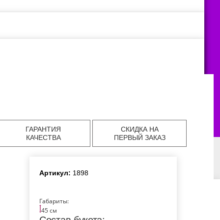
ГАРАНТИЯ
СКИДКА НА
КАЧЕСТВА
ПЕРВЫЙ ЗАКАЗ
Артикул:
1898
авка цветов в
Доставка цветов в
Доставка цветов в
аде
Екатеринбурге
Челябинске
Габариты:
45 см
авка цветов в
Доставка цветов в