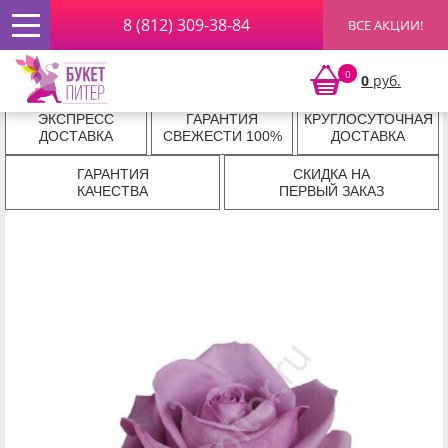
8 (812) 309-38-84
ВСЕ АКЦИИ!
Главная
»
РОЗЫ ПОШТУЧНО
»
Сиреневые розы
» Сиреневая
роза (крупный бутон)
Сиреневая роза (крупный бутон)
0
0
руб.
ЭКСПРЕСС
ГАРАНТИЯ
КРУГЛОСУТОЧНАЯ
ДОСТАВКА
СВЕЖЕСТИ 100%
ДОСТАВКА
ГАРАНТИЯ
СКИДКА НА
КАЧЕСТВА
ПЕРВЫЙ ЗАКАЗ