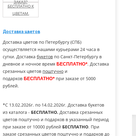
ЗАКАЗ?
БЕСПЛАТНО К
олово ЛО
Павловск
Перекюля
ЦВЕТАМ.
льск МО
Петергоф
Понтонный
Доставка цветов
Доставка цветов по Петербургу (СПБ)
етнинское
Пушкин
Русско-Высоцкое
осуществляется нашими курьерами 24 часа в
сутки. Доставка
букетов
по Санкт-Петербургу в
ухов
Ступино (МО)
Солнечное
дневное и ночное время
. Доставка
БЕСПЛАТНО*
срезанных цветов
поштучно
и
Тельмана пос.
льна
Тихвин
(Колпино)
подарков
при заказе от 5000
БЕСПЛАТНО*
рублей.
ары
Чехов
Чудово
*C 13.02.2026г. по 14.02.2026г. Доставка букетов
из каталога -
БЕСПЛАТНО.
Доставка срезанных
цветов поштучно и подарков в указанный период
при заказе от 10000 рублей
БЕСПЛАТНО
. При
заказе срезанных цветов поштучно и подарков до