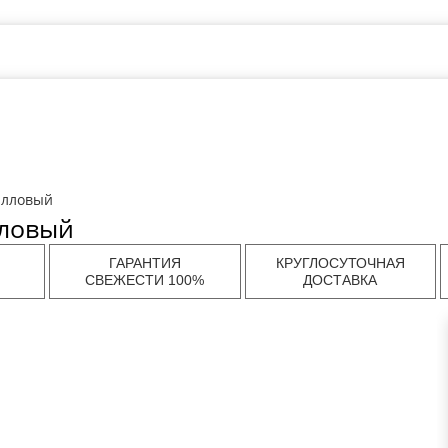
алловый
лловый
ГАРАНТИЯ
КРУГЛОСУТОЧНАЯ
СВЕЖЕСТИ 100%
ДОСТАВКА
ов в
Доставка цветов в
Доставка цветов в
Дост
Самаре
Нижнем Новгороде
Волгогр
ов в
Доставка цветов в
Доставка цветов в
Дост