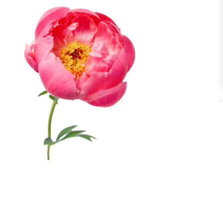
Перми
Красноярске
Ростове-
Астрахань
Бугры
Бол
(МО)
Волосово
Волхов
Всев
Домодедово
)
Домодедово
(город)
Дими
Зеркальный
(Приморск. Шоссе)
Зеленоград (МО)
Зап
Коммунар
Коломна
Кир
Красногорск
Кузьмолово ЛО
Кро
Ломоносов
Любань
Льв
Мельничный
Металлострой
ручей
Миа