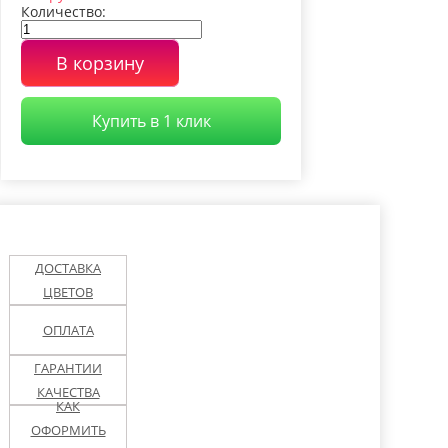
на-Дону
Уфе
Абрамцево
Количество:
ьшая Ижора
Белоостров
Внуково
В корзину
оложск
Видное (МО)
Выборг
Купить в 1 клик
Днепропетровск
тровград
(Украина)
Долгопрудный
орожье
Ижевск
Иркутск
ДОСТАВКА
иши
Королев (МО)
Колпино
ЦВЕТОВ
нштадт
Люберцы
Лодейное Поле
ОПЛАТА
ов
Луга
Магадан
ГАРАНТИИ
КАЧЕСТВА
КАК
сс
Мурино
Новодевяткино
ОФОРМИТЬ