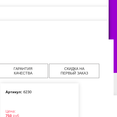
ГАРАНТИЯ
СКИДКА НА
КАЧЕСТВА
ПЕРВЫЙ ЗАКАЗ
Артикул:
б230
авка цветов в
Доставка цветов в
Доставка цветов в
аде
Екатеринбурге
Челябинске
Цена:
авка цветов в
Доставка цветов в
750
руб