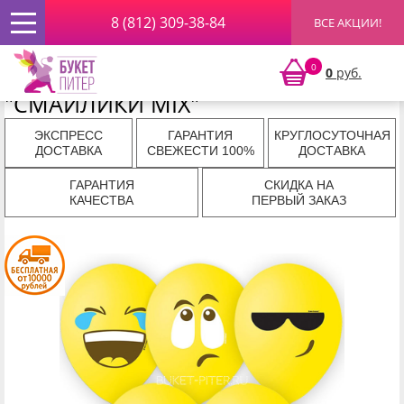
8 (812) 309-38-84
ВСЕ АКЦИИ!
Главная
»
Подарки
»
Подарки
»
Воздушные шары
» Гелиевый
Латексный Шар "СМАЙЛИКИ MIX"
Гелиевый Латексный Шар
0
0
руб.
"СМАЙЛИКИ MIX"
ЭКСПРЕСС
ГАРАНТИЯ
КРУГЛОСУТОЧНАЯ
ДОСТАВКА
СВЕЖЕСТИ 100%
ДОСТАВКА
ГАРАНТИЯ
СКИДКА НА
КАЧЕСТВА
ПЕРВЫЙ ЗАКАЗ