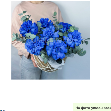
Перми
Красноярске
Ростове-
Астрахань
Бугры
Бол
(МО)
Волосово
Волхов
Всев
Домодедово
)
Домодедово
(город)
Дими
Зеркальный
(Приморск. Шоссе)
Зеленоград (МО)
Зап
Коммунар
Коломна
Кир
Красногорск
Кузьмолово ЛО
Кро
Ломоносов
Любань
Льв
Мельничный
Металлострой
ручей
Миа
На фото указан раз