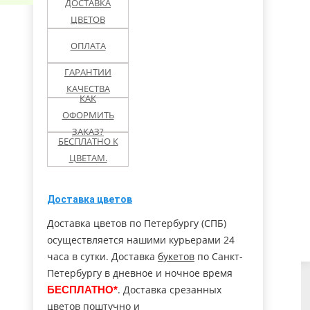
ДОСТАВКА
ЦВЕТОВ
олово ЛО
Павловск
Перекюля
ОПЛАТА
льск МО
Петергоф
Понтонный
ГАРАНТИИ
КАЧЕСТВА
КАК
етнинское
Пушкин
Русско-Высоцкое
ОФОРМИТЬ
ухов
ЗАКАЗ?
Ступино (МО)
Солнечное
БЕСПЛАТНО К
ЦВЕТАМ.
Тельмана пос.
льна
Тихвин
(Колпино)
Доставка цветов
ары
Чехов
Чудово
Доставка цветов по Петербургу (СПБ)
осуществляется нашими курьерами 24
часа в сутки. Доставка
букетов
по Санкт-
Петербургу в дневное и ночное время
. Доставка срезанных
БЕСПЛАТНО*
цветов
поштучно
и