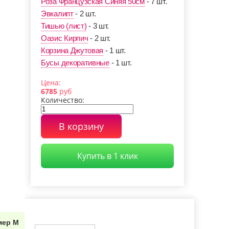
на-Дону
Уфе
Абрамцево
Роза Французская Синяя 50см
- 7 шт.
Эвкалипт
- 2 шт.
ьшая Ижора
Белоостров
Внуково
Тишью (лист)
- 3 шт.
Оазис Кирпич
- 2 шт.
Корзина Джутовая
- 1 шт.
оложск
Видное (МО)
Выборг
Бусы декоративные
- 1 шт.
Днепропетровск
Цена:
тровград
(Украина)
Долгопрудный
6785
руб
Количество:
орожье
Ижевск
Иркутск
В корзину
иши
Королев (МО)
Колпино
Купить в 1 клик
нштадт
Люберцы
Лодейное Поле
ов
Луга
Магадан
сс
Мурино
Новодевяткино
мер М