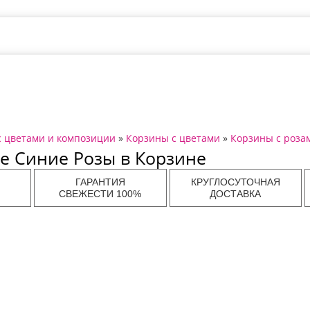
с цветами и композиции
»
Корзины с цветами
»
Корзины с роза
е Синие Розы в Корзине
ГАРАНТИЯ
КРУГЛОСУТОЧНАЯ
СВЕЖЕСТИ 100%
ДОСТАВКА
ов в
Доставка цветов в
Доставка цветов в
Дост
Самаре
Нижнем Новгороде
Волгогр
ов в
Доставка цветов в
Доставка цветов в
Дост