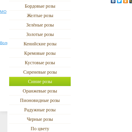
от 5000р
Бордовые розы
Ново-Переделкино
501 роза
МО
Новая Ижора
Ольгино
Желтые розы
По цвету
1001 роза
Зелёные розы
Петродворец
Приозерск
Петрозаводск
Красные
Золотые розы
Поселок
Володарского
Пушкино МО
Пулково 1
Кенийские розы
Желтые, зеленые
Кремовые розы
Реутов
Рощино ЛО
Романовка
Разноцветные
Кустовые розы
Белые, розовые
Сиреневые розы
Сестрорецк
Сиверский
Сланцы
Синие розы
Оранжевые
Тосно
Тюмень
Токсово ЛО
Оранжевые розы
Синие, фиолетовые
Пионовидные розы
Хельсинки
Химки
Электросталь
Радужные розы
Черные розы
По цвету