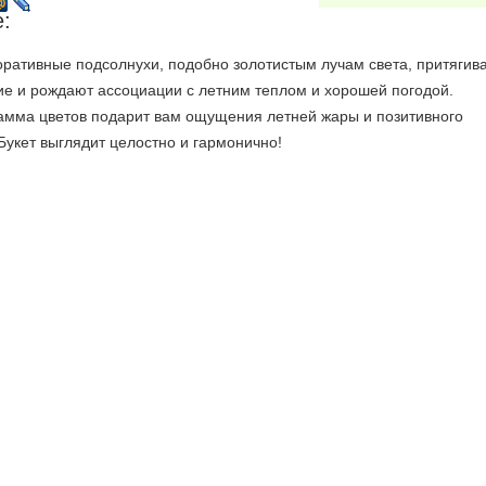
:
Одинцово
Осиновая Роща
Парг
ративные подсолнухи, подобно золотистым лучам света, притягив
е и рождают ассоциации с летним теплом и хорошей погодой.
Полтава (Украина)
Песочный
Подо
гамма цветов подарит вам ощущения летней жары и позитивного
Букет выглядит целостно и гармонично!
Пулково 2
Пикалево
Прив
Репино
Сертолово
Серп
Сургут
Сосновый Бор
Стре
Шлиссельбург
Шереметьево МО
Шуш
Юбилейный
Юкки