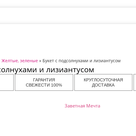
»
Желтые, зеленые
» Букет с подсолнухами и лизиантусом
дсолнухами и лизиантусом
ГАРАНТИЯ
КРУГЛОСУТОЧНАЯ
СВЕЖЕСТИ 100%
ДОСТАВКА
Заветная Мечта
ов в
Доставка цветов в
Доставка цветов в
Дост
Самаре
Нижнем Новгороде
Волгогр
ов в
Доставка цветов в
Доставка цветов в
Дост