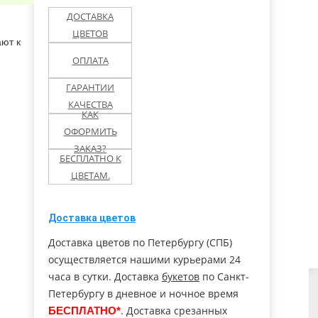
ДОСТАВКА
олово ЛО
Павловск
Перекюля
ЦВЕТОВ
ают к
льск МО
Петергоф
Понтонный
ОПЛАТА
ГАРАНТИИ
етнинское
Пушкин
Русско-Высоцкое
КАЧЕСТВА
КАК
ОФОРМИТЬ
ухов
Ступино (МО)
Солнечное
ЗАКАЗ?
БЕСПЛАТНО К
Тельмана пос.
ЦВЕТАМ.
льна
Тихвин
(Колпино)
ары
Чехов
Чудово
Доставка цветов
Доставка цветов по Петербургу (СПБ)
осуществляется нашими курьерами 24
часа в сутки. Доставка
букетов
по Санкт-
Петербургу в дневное и ночное время
. Доставка срезанных
БЕСПЛАТНО*