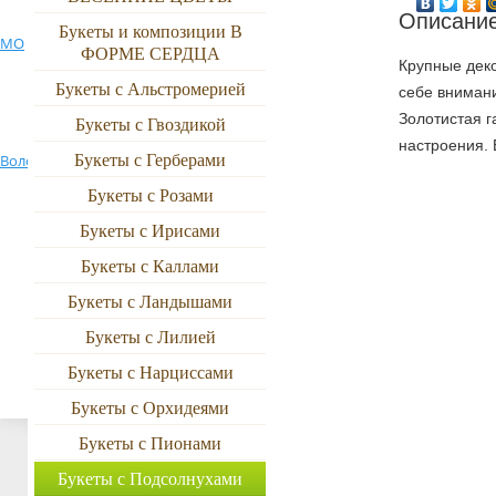
от 5000р
Описание
Ново-Переделкино
Букеты и композиции В
501 роза
МО
Новая Ижора
Ольгино
ФОРМЕ СЕРДЦА
Крупные деко
По цвету
Букеты с Альстромерией
1001 роза
Петродворец
Приозерск
себе внимани
Петрозаводск
Красные
Золотистая 
Букеты с Гвоздикой
Поселок
настроения. 
Букеты с Герберами
Володарского
Пушкино МО
Пулково 1
Желтые, зеленые
Букеты с Розами
Реутов
Рощино ЛО
Романовка
Разноцветные
Букеты с Ирисами
Букеты с Каллами
Белые, розовые
Сестрорецк
Сиверский
Сланцы
Букеты с Ландышами
Оранжевые
Тосно
Тюмень
Токсово ЛО
Букеты с Лилией
Синие, фиолетовые
Букеты с Нарциссами
Хельсинки
Химки
Электросталь
Букеты с Орхидеями
Букеты с Пионами
Букеты с Подсолнухами