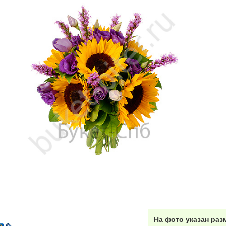
Перми
Красноярске
Ростове-
Астрахань
Бугры
Бол
(МО)
Волосово
Волхов
Всев
Домодедово
)
Домодедово
(город)
Дими
Зеркальный
(Приморск. Шоссе)
Зеленоград (МО)
Зап
Коммунар
Коломна
Кир
Красногорск
Кузьмолово ЛО
Кро
Ломоносов
Любань
Льв
Мельничный
Металлострой
ручей
Миа
На фото указан раз