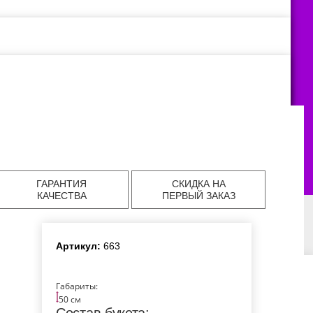
ГАРАНТИЯ
СКИДКА НА
КАЧЕСТВА
ПЕРВЫЙ ЗАКАЗ
Артикул:
663
авка цветов в
Доставка цветов в
Доставка цветов в
аде
Екатеринбурге
Челябинске
Габариты:
50 см
авка цветов в
Доставка цветов в