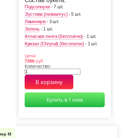
Состав букета:
на-Дону
Уфе
Абрамцево
Подсолнухи
- 7 шт.
Эустома (лизиантус)
- 5 шт.
ьшая Ижора
Белоостров
Внуково
Лимониум
- 3 шт.
Зелень
- 1 шт.
оложск
Видное (МО)
Выборг
Атласная лента (бесплатно)
- 1 шт.
Кризал (Chrysal) (бесплатно)
- 1 шт.
Днепропетровск
тровград
(Украина)
Долгопрудный
Цена:
7300
руб
Количество:
орожье
Ижевск
Иркутск
В корзину
иши
Королев (МО)
Колпино
нштадт
Люберцы
Лодейное Поле
Купить в 1 клик
ов
Луга
Магадан
сс
Мурино
Новодевяткино
мер М