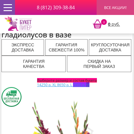
8 (812) 309-38-84
ВСЕ АКЦИИ!
Главная
»
По цвету
»
Разноцветные
» Букет из разноцветных
гладиолусов в вазе
Букет из разноцветных
0
0
руб.
гладиолусов в вазе
ЭКСПРЕСС
ГАРАНТИЯ
КРУГЛОСУТОЧНАЯ
ДОСТАВКА
СВЕЖЕСТИ 100%
ДОСТАВКА
ГАРАНТИЯ
СКИДКА НА
КАЧЕСТВА
ПЕРВЫЙ ЗАКАЗ
Выберите размер и состав букета
14250 р.
XL
8650 р.
L
5450 р.
M